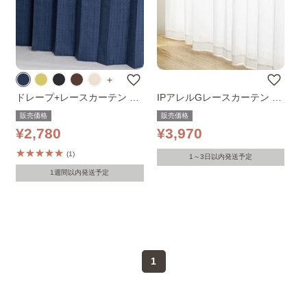
ブラインド・ロールスクリーン..
＋
ドレープ+レースカーテン 幅
IPアレルGレースカーテン 幅
100cm×丈135cm 4枚組み ネ
150cm 1枚組 ホワイト 幅150
販売価格
販売価格
イビー
x丈133
¥2,780
¥3,970
(1)
1～3日以内発送予定
1週間以内発送予定
1