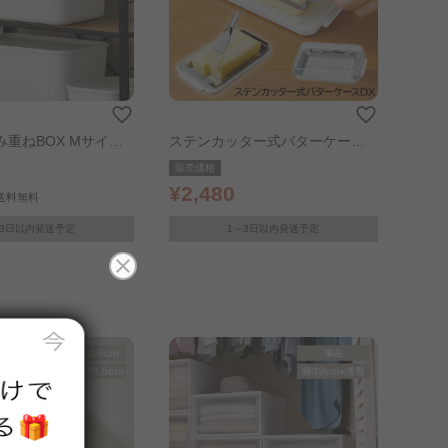
重ねBOX Mサイズ
ステンカッター式バターケースD
X
販売価格
¥2,480
送料無料
～3日以内発送予定
1～3日以内発送予定