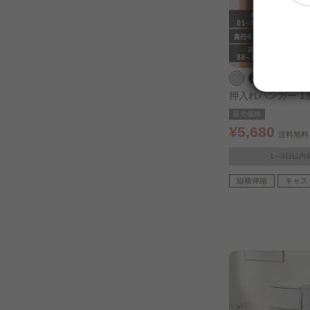
押入れハンガー 1
販売価格
¥5,680
送料無料
1～3日以内
縦横伸縮
キャス