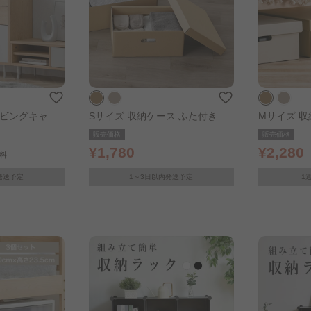
きリビングキャビ
Sサイズ 収納ケース ふた付き 段
Mサイズ 収
ボール収納ケース 2枚セット ク
ボール収納ケ
販売価格
販売価格
ラフト
ラフト
¥1,780
¥2,280
料
発送予定
1～3日以内発送予定
1