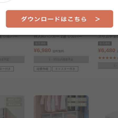
連 シルバー
押入れハンガー 2連 シルバー
スリムチェス
販売価格
販売価格
¥6,980
¥6,480
送料無料
発送予定
1～3日以内発送予定
1
ター付き
縦横伸縮
キャスター付き