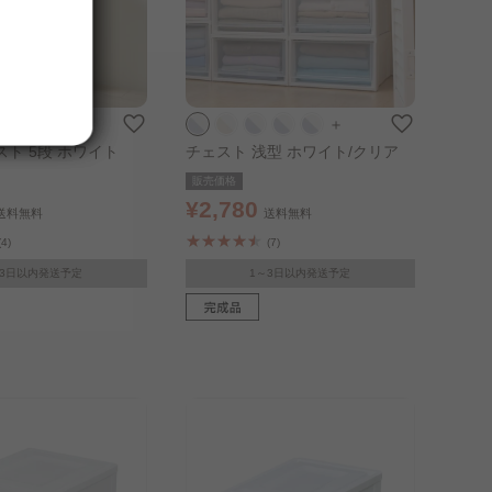
＋
ト 5段 ホワイト
チェスト 浅型 ホワイト/クリア
販売価格
¥2,780
送料無料
送料無料
(4)
(7)
～3日以内発送予定
1～3日以内発送予定