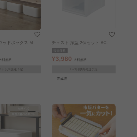
ウッドボックス Mサ
チェスト 深型 2個セット BC-MD
ト
ホワイト／クリア
販売価格
¥3,980
送料無料
送料無料
～3日以内発送予定
1～3日以内発送予定