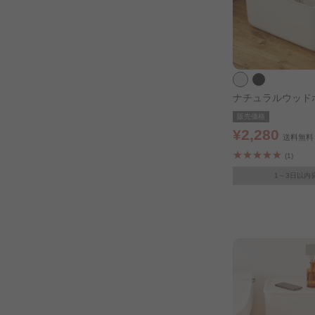
ナチュラルウッド
ズ ホワイト
販売価格
¥2,280
送料無料
(1)
1～3日以内