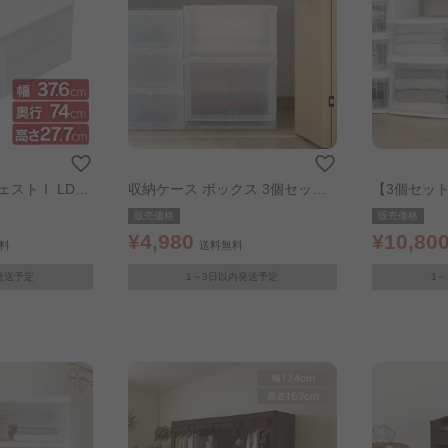
ェストＩ LD
収納ケース ボックス 3個セット
【3個セット
ナチュラル MBC-M
ワイト／ク
販売価格
販売価格
¥4,980
¥10,80
料
送料無料
発送予定
1～3日以内発送予定
1