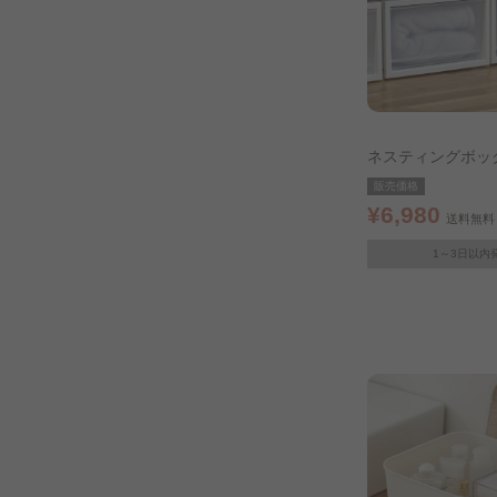
ネスティングボック
個セット NSBC-5
販売価格
クリア
¥6,980
送料無料
1～3日以内