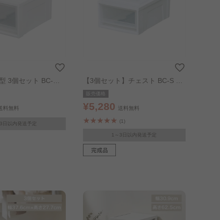
型 3個セット BC-M
【3個セット】チェスト BC-S ホ
クリア
ワイト／クリア
販売価格
¥5,280
送料無料
送料無料
(1)
～3日以内発送予定
1～3日以内発送予定