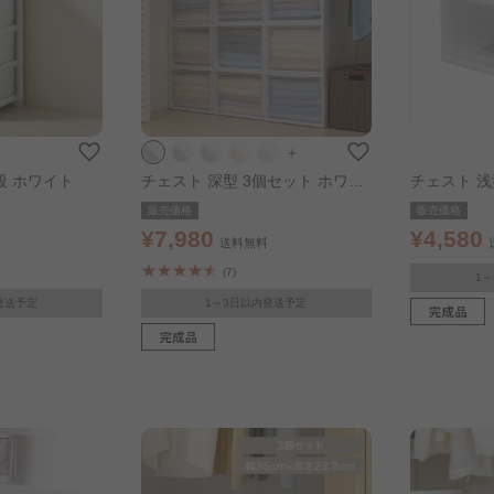
＋
段 ホワイト
チェスト 深型 3個セット ホワイ
チェスト 浅
ト／クリア
ホワイト／
販売価格
販売価格
¥7,980
¥4,580
送料無料
(7)
1
発送予定
1～3日以内発送予定