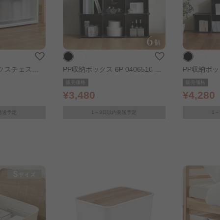
スチェスト 3
PP収納ボックス 6P 0406510 ブ
PP収納ボック
00×3 ホワイト/
ラック
ラック
販売価格
販売価格
¥3,480
¥4,280
発送予定
1～3日以内発送予定
1