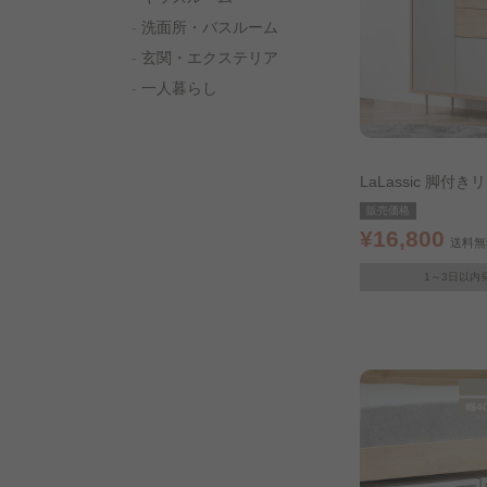
洗面所・バスルーム
玄関・エクステリア
一人暮らし
LaLassic 脚付
ネット 幅59㎝
販売価格
¥16,800
送料無
1～3日以内