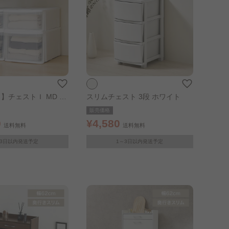
】チェストＩ MD ホ
スリムチェスト 3段 ホワイト
リア
販売価格
0
¥4,580
送料無料
送料無料
～3日以内発送予定
1～3日以内発送予定