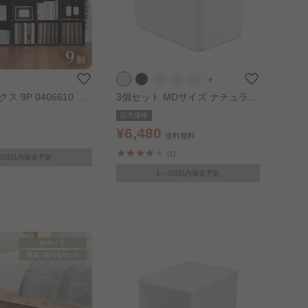
＋
ス 9P 0406610 ブ
3個セット MDサイズ ナチュラル
ウッドボックス ホワイト
販売価格
¥6,480
送料無料
(1)
～3日以内発送予定
1～3日以内発送予定