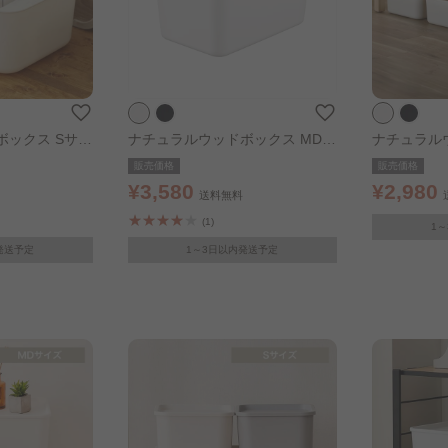
ボックス Sサイ
ナチュラルウッドボックス MDサ
ナチュラル
イズ ホワイト
イズ ホワイ
販売価格
販売価格
¥3,580
¥2,980
送料無料
(1)
1
発送予定
1～3日以内発送予定