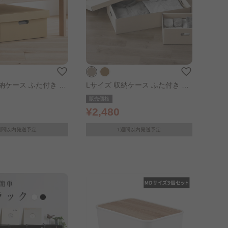
納ケース ふた付き 段
Lサイズ 収納ケース ふた付き 段
ース 2枚セット ク
ボール収納ケース 2枚セット ホ
販売価格
ワイト
¥2,480
週間以内発送予定
1週間以内発送予定