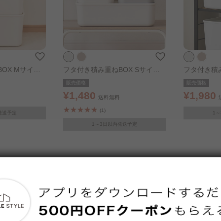
OX Mサイズ
フタ付き積み重ねBOX Sサイズ
フタ付き積み
ホワイト
ホワイト
販売価格
販売価格
¥1,480
¥1,980
送料無料
(1)
発送予定
1
1～3日以内発送予定