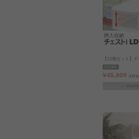
【12個セット】チ
ホワイト／クリア
販売価格
¥45,800
送料無
1～3日以内