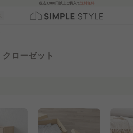
税込
3,980円
以上ご購入で
送料無料
ト
・クローゼット