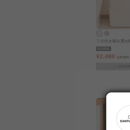
フタ付き積み重ねB
深型 ホワイト
販売価格
¥2,480
送料無料
1～3日以内