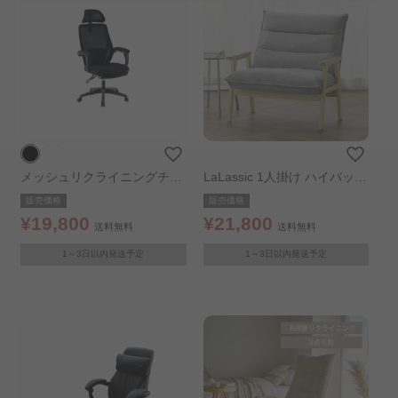
メッシュリクライニングチェ
LaLassic 1人掛け ハイバック
ア MRC-6411 ブラック
ソファ ワイド グレー
販売価格
販売価格
¥19,800
¥21,800
送料無料
送料無料
1～3日以内発送予定
1～3日以内発送予定