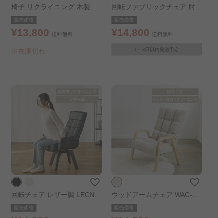
椅子 リクライニング 木製ア
回転ファブリックチェア 肘付
ーム WAC-K ベージュ
きタイプ ブラウン
販売価格
販売価格
¥13,800
¥14,800
送料無料
送料無料
1～3日以内発送予定
※在庫切れ
回転チェア レザー調 LECN-K
ウッドアームチェア WAC-M
H ブラック
ベージュコーデュロイ／ベー
販売価格
販売価格
ジュ