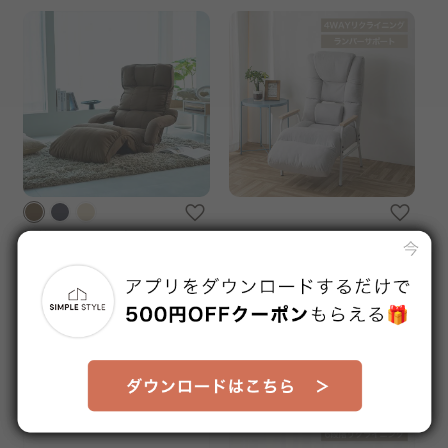
座椅子 KIWAMI 極 超ロング
腰ケアフィット フットレスト
タイプ ダークブラウン
付ランバーサポート高座椅子
販売価格
販売価格
Mukava
¥18,800
¥18,980
送料無料
送料無料
8～14日以内発送予定
1～3日以内発送予定