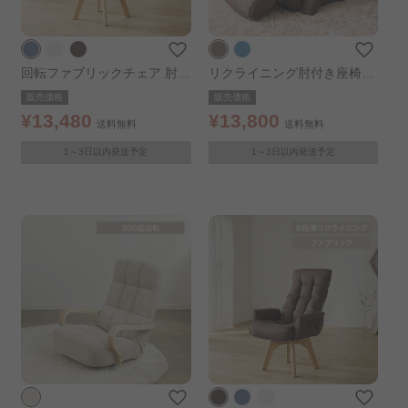
回転ファブリックチェア 肘な
リクライニング肘付き座椅子
しタイプ ブルー
ブラウン
販売価格
販売価格
¥13,480
¥13,800
送料無料
送料無料
1～3日以内発送予定
1～3日以内発送予定