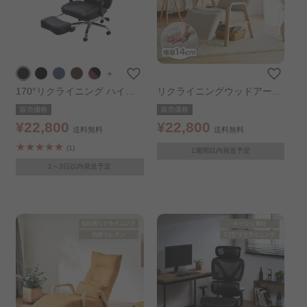
＋
170°リクライニング ハイバ
リクライニングウッドアーム
ック レザーブラック
チェア アイボリー
販売価格
販売価格
¥22,800
¥22,800
送料無料
送料無料
(1)
1週間以内発送予定
1～3日以内発送予定