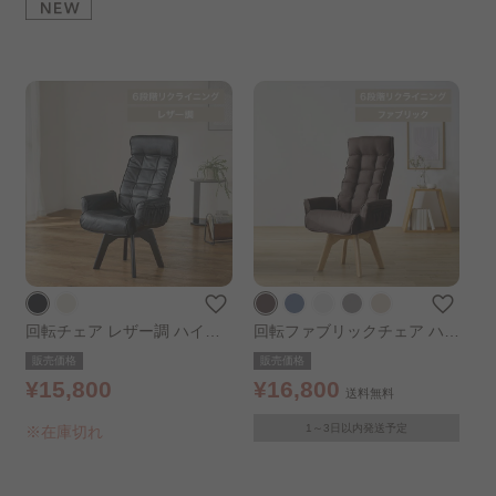
回転チェア レザー調 ハイバ
回転ファブリックチェア ハイ
ック LECN-KHB ブラック
バックタイプ ブラウン
販売価格
販売価格
¥15,800
¥16,800
送料無料
1～3日以内発送予定
※在庫切れ