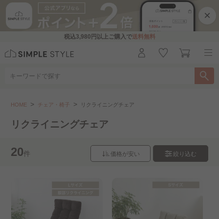
×
税込
3,980円
以上ご購入で
送料無料
チェア・椅子
リクライニングチェア
HOME
チェア・椅子
リクライニングチェア
こちらをお探しですか？
リクライニングチェア
デスクチェア・ワークチェア..
ゲーミングチェア
20
件
価格が安い
絞り込む
ダイニングチェア
座椅子
折りたたみチェア
パーソナルチェア
スツール
組立設置サービス（チェア）..