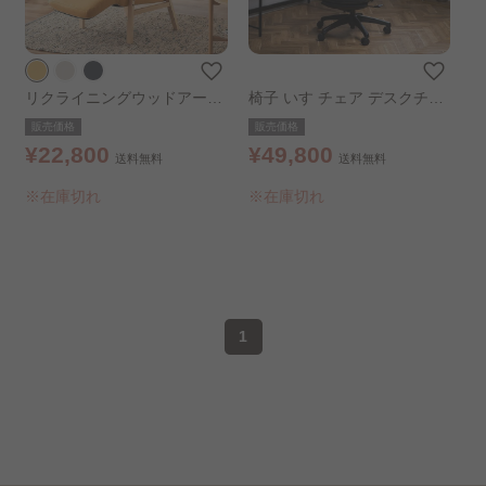
リクライニングウッドアーム
椅子 いす チェア デスクチェ
チェア ナチュラル
ア リクライニングワークチェ
販売価格
販売価格
ア RWC-520
¥22,800
¥49,800
送料無料
送料無料
※在庫切れ
※在庫切れ
1