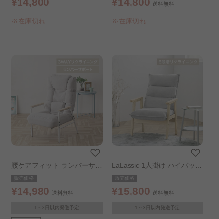
¥14,800
¥14,800
送料無料
※在庫切れ
※在庫切れ
腰ケアフィット ランバーサポ
LaLassic 1人掛け ハイバック
ート高座椅子Mukava
ソファ スリム グレー
販売価格
販売価格
¥14,980
¥15,800
送料無料
送料無料
1～3日以内発送予定
1～3日以内発送予定