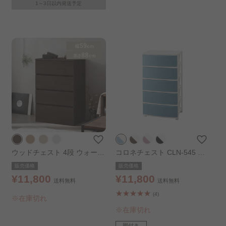
1～3日以内発送予定
ウッドチェスト 4段 ウォール
コロネチェスト CLN-545 ブ
ナット
ルー／ホワイト
販売価格
販売価格
¥11,800
¥11,800
送料無料
送料無料
(4)
※在庫切れ
※在庫切れ
脚付き