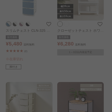
スリムチェスト CLN-325 ブ
クローゼットチェスト ホワイ
ルー／ホワイト
ト／クリア
販売価格
販売価格
¥5,480
¥6,280
送料無料
送料無料
(2)
1～3日以内発送予定
※在庫切れ
脚付き