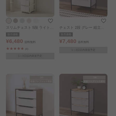
スリムチェスト 5段 ライトベ
チェスト 2段 グレー 組立簡
ージュ
単 ファブリックチェスト ク
販売価格
販売価格
レオ
¥6,480
¥7,480
送料無料
送料無料
(4)
1～3日以内発送予定
1～3日以内発送予定