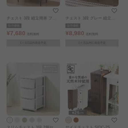
チェスト 3段 組立簡単 ファ
チェスト 3段 グレー 組立簡
ブリックチェスト クレオ
単 ファブリックチェスト ク
販売価格
販売価格
レオ
¥7,680
¥8,980
送料無料
送料無料
1～3日以内発送予定
1ヶ月以内に発送予定
スリムチェスト 3段 2個セッ
サイドチェスト SIDC-25 ホ