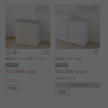
収納チェスト 4段 ワイドタイ
収納チェスト 4段
プ アイボリー
販売価格
販売価格
¥13,400
¥13,800
送料無料
送料無料
(2)
※在庫切れ
1～3日以内発送予定