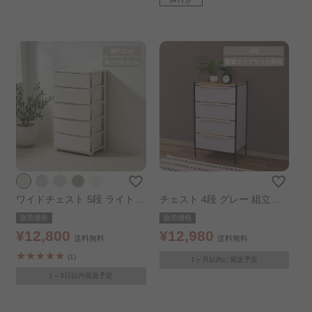
ワイドチェスト 5段 ライトベ
チェスト 4段 グレー 組立簡
ージュ
単 ファブリックチェスト ク
販売価格
販売価格
レオ
¥12,800
¥12,980
送料無料
送料無料
(1)
1ヶ月以内に発送予定
1～3日以内発送予定