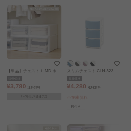
【単品】チェストＩ MD ホワ
スリムチェスト CLN-323 ブ
イト／クリア
ルー／ホワイト
販売価格
販売価格
¥3,780
¥4,280
送料無料
送料無料
1～3日以内発送予定
※在庫切れ
脚付き