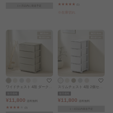
(1)
1ヶ月以内に発送予定
※在庫切れ
ワイドチェスト 4段 ダークグ
スリムチェスト 4段 2個セッ
レー
ト ホワイト
販売価格
販売価格
¥11,800
¥11,800
送料無料
送料無料
(3)
1～3日以内発送予定