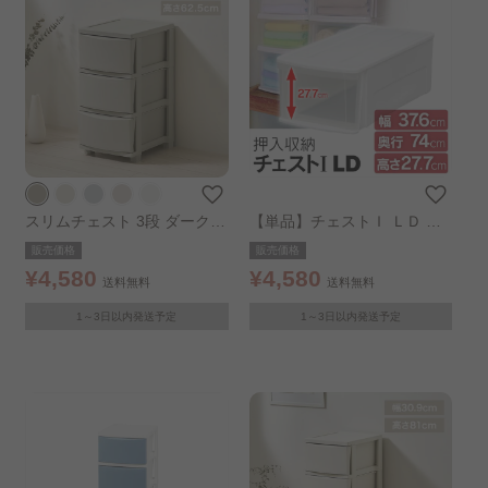
スリムチェスト 3段 ダークグ
【単品】チェストＩ ＬＤ ホ
レー
ワイト／クリア
販売価格
販売価格
¥4,580
¥4,580
送料無料
送料無料
1～3日以内発送予定
1～3日以内発送予定