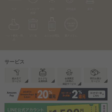
ラグ
インテリア
照明
調理器具
家電
雑貨
ペット家具・用
ゴミ箱
おでかけ用品
夏アイテム
品
サービス
組み立て
おトクな
会員限定
明日お届け
サービス
会員特典
1年間の
サービス
保証サービス