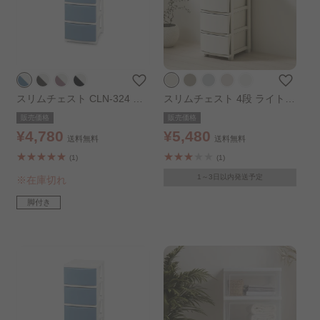
スリムチェスト CLN-324 ブ
スリムチェスト 4段 ライトベ
ルー／ホワイト
ージュ
販売価格
販売価格
¥4,780
¥5,480
送料無料
送料無料
(1)
(1)
1～3日以内発送予定
※在庫切れ
脚付き