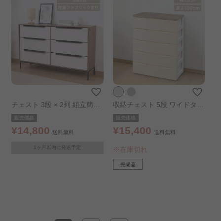
チェスト 3段 × 2列 組立簡単
収納チェスト 5段 ワイドタイ
ファブリックチェスト クレオ
プ アイボリー
販売価格
販売価格
¥14,800
¥15,400
送料無料
送料無料
1ヶ月以内に発送予定
※在庫切れ