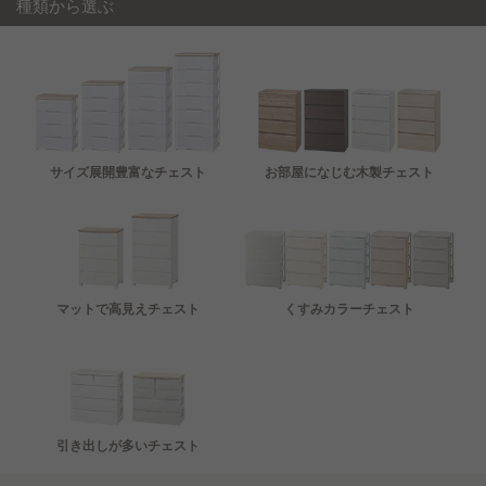
種類から選ぶ
引き出しが多い チェスト..
物干し・バス用品・ランドリー用品..
玄関収納
収納スツール
クローゼット収納・ワードローブ..
サイズ展開豊富なチェスト
お部屋になじむ木製チェスト
本棚
カラーボックス・本棚
キャビネット
スチールラック
ラック・シェルフ
ハンガーラック・ポールハンガー..
マットで高見えチェスト
くすみカラーチェスト
ワゴン・バスケット
突っ張り収納・壁面収納..
ランドリー収納
キッチン収納
隙間収納
引き出しが多いチェスト
ドレッサー
収納ボックス・小物収納..