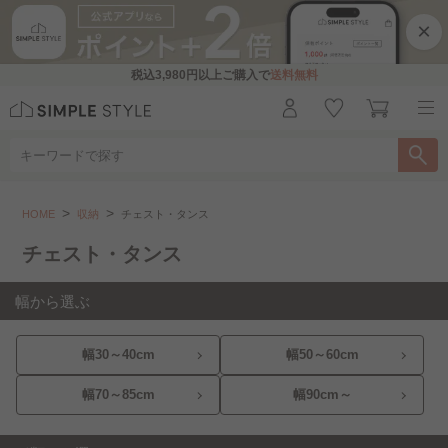
×
税込
3,980円
以上ご購入で
送料無料
収納
チェスト・タンス
HOME
収納
チェスト・タンス
こちらをお探しですか？
チェスト・タンス
幅30～40㎝
幅50～60㎝
幅70～85㎝
幅から選ぶ
幅90㎝～
サイズ展開豊富なチェスト..
幅30～40cm
幅50～60cm
お部屋になじむ、木製チェスト..
幅70～85cm
幅90cm～
マットで高見えチェスト..
くすみカラーチェスト