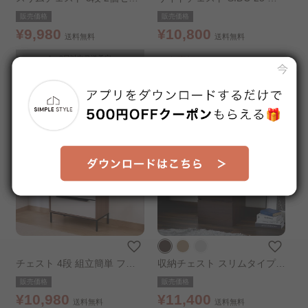
ト ホワイト
ワイト
販売価格
販売価格
¥9,980
¥10,800
送料無料
送料無料
1～3日以内発送予定
※在庫切れ
チェスト 4段 組立簡単 ファ
収納チェスト スリムタイプ 4
ブリックチェスト クレオ
段 ウォールナット
販売価格
販売価格
¥10,980
¥11,400
送料無料
送料無料