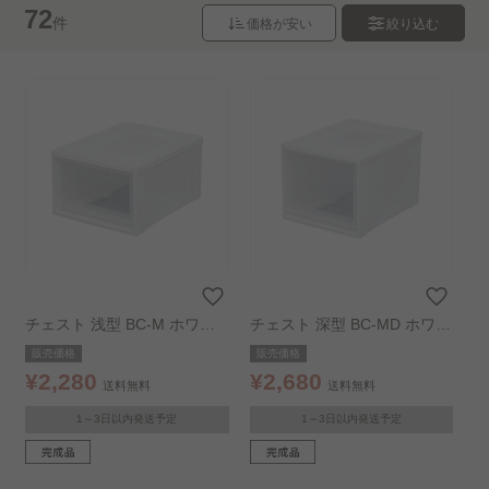
72
キッズ収納
組立設置サービス（収納）..
件
価格が安い
絞り込む
チェスト 浅型 BC-M ホワイ
チェスト 深型 BC-MD ホワイ
ト／クリア
ト／クリア
販売価格
販売価格
¥2,280
¥2,680
送料無料
送料無料
1～3日以内発送予定
1～3日以内発送予定