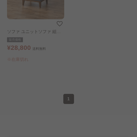
ソファ ユニットソファ 組み
合わせできるソファ ライトグ
販売価格
レー 組み立て設置あり
¥28,800
送料無料
※在庫切れ
1