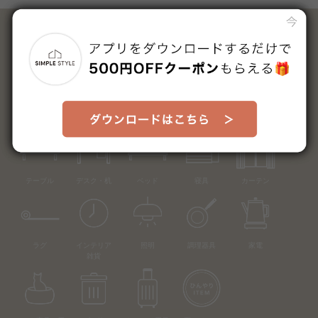
カテゴリーから探す
ソファ
テレビ台
収納
ダイニング
椅子
テーブル
デスク・机
ベッド
寝具
カーテン
ラグ
インテリア
照明
調理器具
家電
雑貨