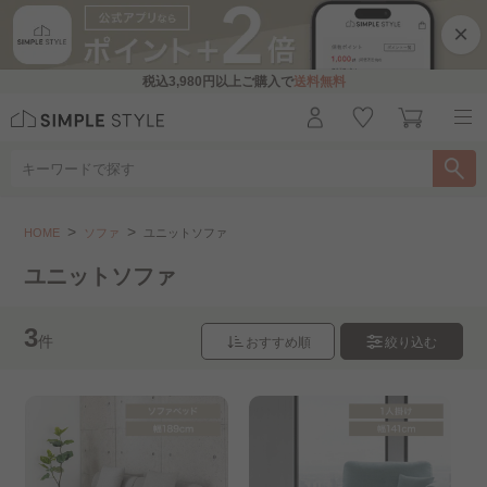
×
税込
3,980円
以上ご購入で
送料無料
ソファ
ユニットソファ
HOME
ソファ
ユニットソファ
こちらをお探しですか？
ユニットソファ
1人掛けソファ
2人掛けソファ
3
件
おすすめ順
絞り込む
3～4人掛けソファ
ファブリックソファ
レザーソファ
カウチソファ・コーナーソファ..
天然木フレームソファ
ソファベッド