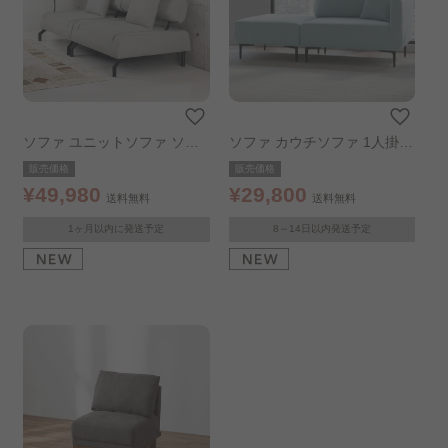
コンパクトソファ
ビーズクッション
フロアソファ・ローソファ..
リクライニングソファ
北欧・ナチュラル
ソファ ユニットソファ ソフ
ソファ カウチソファ 1人掛け
ァベッド 2人掛け セパレート
オットマン付き マルシェ カ
販売価格
販売価格
モダン
韓国インテリア
ソファベッド イーズ アイボ
ウチソファ コハル1P ブルー
¥49,980
¥29,800
送料無料
送料無料
リー
オットマン・スツール
ソファカバー
1ヶ月以内に発送予定
8～14日以内発送予定
組立設置サービス（ソファ）..