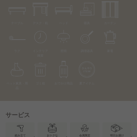
テーブル
デスク・机
ベッド
寝具
カーテン
ラグ
インテリア
照明
調理器具
家電
雑貨
ペット家具・用
ゴミ箱
おでかけ用品
夏アイテム
品
サービス
組み立て
おトクな
会員限定
明日お届け