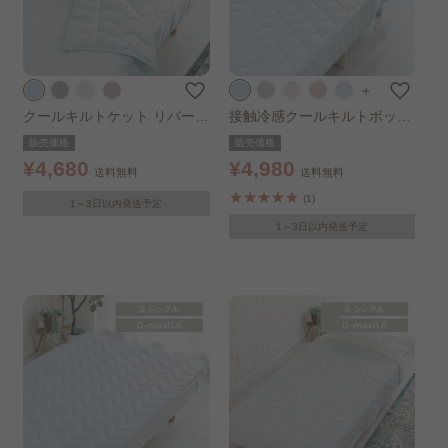
＋
クールキルトケット リバーシ
接触冷感クールキルトボック
ブル 接触冷感 シングル アイ
スシーツ リバーシブル シン
販売価格
販売価格
スブルー
グル アイスブルー
¥4,680
¥4,980
送料無料
送料無料
(1)
1～3日以内発送予定
1～3日以内発送予定