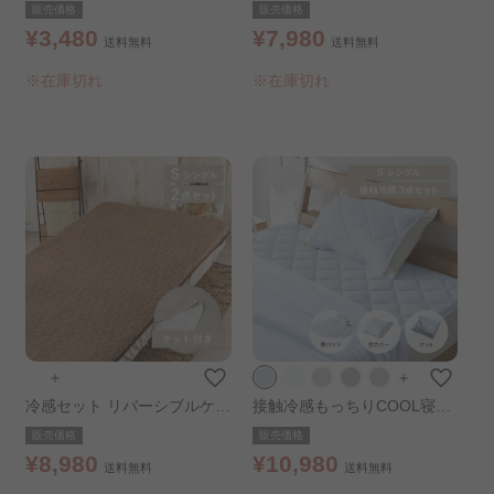
ル冷感＆吸水敷パッド ダブル
冷感 ダブル グレー
販売価格
販売価格
ホワイト
¥3,480
¥7,980
送料無料
送料無料
※在庫切れ
※在庫切れ
＋
＋
冷感セット リバーシブルケッ
接触冷感もっちりCOOL寝具
ト+敷パッド シングル 敷パッ
セット シングル アイスブル
販売価格
販売価格
ド：ブラウン
ー
¥8,980
¥10,980
送料無料
送料無料