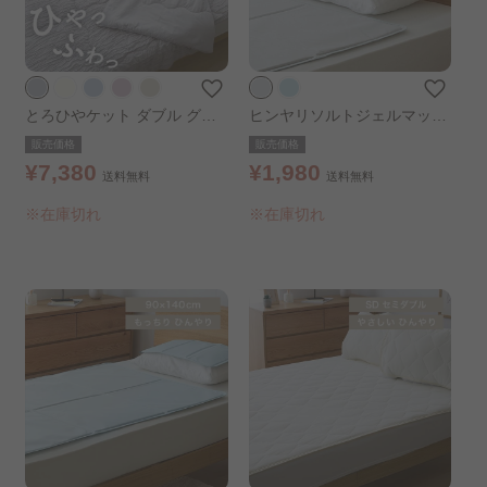
とろひやケット ダブル グレ
ヒンヤリソルトジェルマット
ー
56×31cm ライトグレー
販売価格
販売価格
¥7,380
¥1,980
送料無料
送料無料
※在庫切れ
※在庫切れ