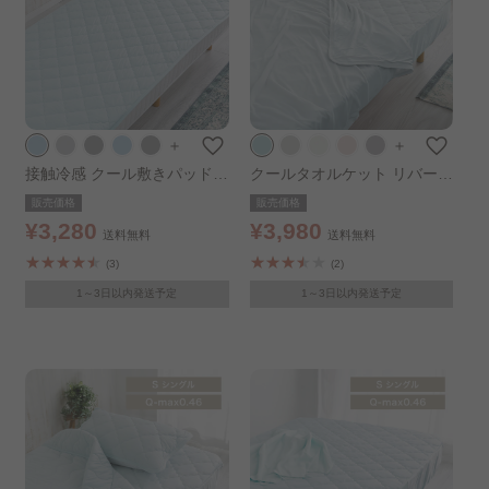
＋
＋
接触冷感 クール敷きパッド
クールタオルケット リバーシ
リバーシブル シングル アイ
ブル シングル アイスブルー
販売価格
販売価格
スブルー
¥3,280
¥3,980
送料無料
送料無料
(3)
(2)
1～3日以内発送予定
1～3日以内発送予定