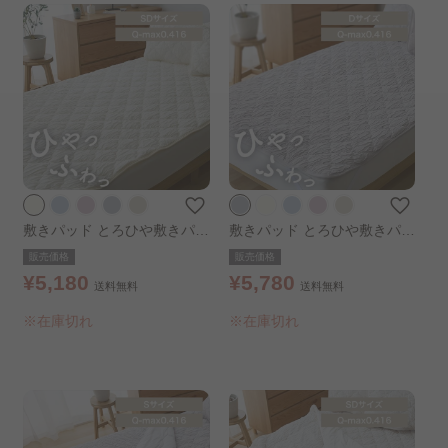
敷きパッド とろひや敷きパッ
敷きパッド とろひや敷きパッ
ド 接触冷感 セミダブル バニ
ド ダブル グレー
販売価格
販売価格
ラ
¥5,180
¥5,780
送料無料
送料無料
※在庫切れ
※在庫切れ