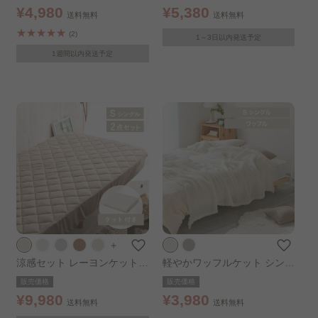
¥4,980
¥5,380
送料無料
送料無料
(2)
1～3日以内発送予定
1週間以内発送予定
＋
涼感セット レーヨンケット+
軽やかワッフルケット シング
BOXシーツ シングル BOXシ
ル アイボリー
販売価格
販売価格
ーツ：グレージュ
¥9,980
¥3,980
送料無料
送料無料