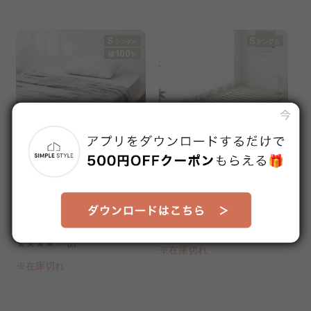
タオルケット 8重ガーゼ 綿10
ロール式桐すのこベッド シン
0％ シングル グレー
グル
販売価格
販売価格
¥5,580
¥7,980
送料無料
送料無料
(2)
※在庫切れ
※在庫切れ