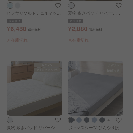
ヒンヤリソルトジェルマット
夏物 敷きパッド リバーシブ
90×140cm アイスブルー
ル冷感＆吸水敷パッド セミダ
販売価格
販売価格
ブル ホワイト
¥6,480
¥2,880
送料無料
送料無料
※在庫切れ
※在庫切れ
＋
夏物 敷きパッド リバーシブ
ボックスシーツ ひんやり接触