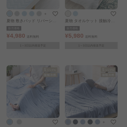
＋
夏物 敷きパッド リバーシブ
夏物 タオルケット 接触冷感
ル 接触冷感 シングル アイス
キルト シングル シルバーグ
販売価格
販売価格
ブルー
レー
¥4,980
¥5,980
送料無料
送料無料
1～3日以内発送予定
1～3日以内発送予定
＋