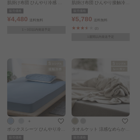
肌掛け布団 ひんやり冷感 リ
肌掛け布団 ひんやり接触冷感
バーシブル シングル ブルー
リバーシブル シングル ブル
販売価格
販売価格
ー
¥4,480
¥5,780
送料無料
送料無料
(2)
1～3日以内発送予定
1週間以内発送予定
＋
ボックスシーツ ひんやり冷感
タオルケット 涼感なめらかレ
シングル ブルー
ーヨン シングル ベージュ
販売価格
販売価格