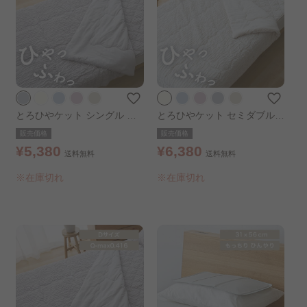
とろひやケット シングル グ
とろひやケット セミダブル
レー
バニラ
販売価格
販売価格
¥5,380
¥6,380
送料無料
送料無料
※在庫切れ
※在庫切れ