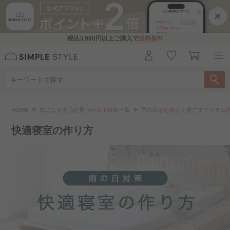
×
税込
3,980円
以上ご購入で
送料無料
気になる商品が見つかる！特集一覧
雨の日を心地よく過ごすア
HOME
気になる商品が見つかる！特集一覧
雨の日を心地よく過ごすアイテム
こちらをお探しですか？
快適寝室の作り方
部屋干し対策
毎日に+1湿気対策
お部屋でだら活