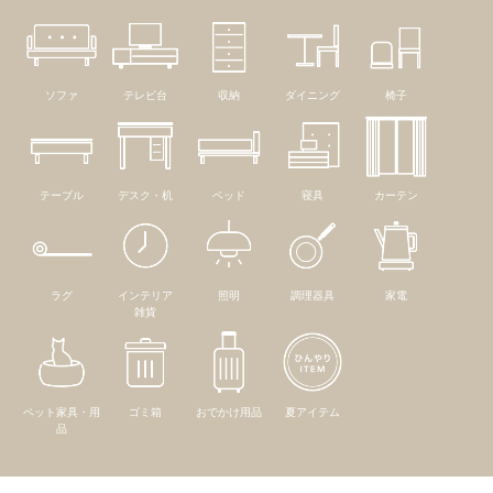
ソファ
テレビ台
収納
ダイニング
椅子
テーブル
デスク・机
ベッド
寝具
カーテン
ラグ
インテリア
照明
調理器具
家電
雑貨
ペット家具・用
ゴミ箱
おでかけ用品
夏アイテム
品