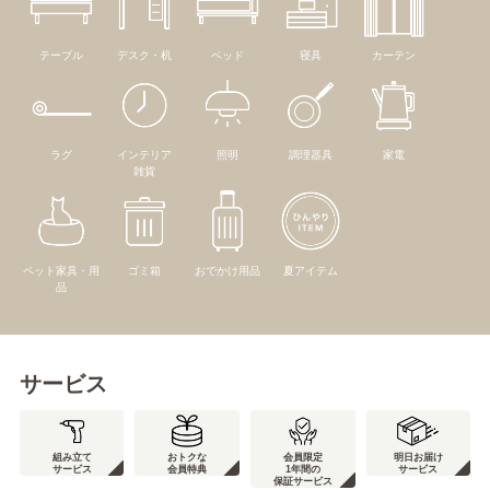
テーブル
デスク・机
ベッド
寝具
カーテン
ラグ
インテリア
照明
調理器具
家電
雑貨
ペット家具・用
ゴミ箱
おでかけ用品
夏アイテム
品
サービス
組み立て
おトクな
会員限定
明日お届け
サービス
会員特典
1年間の
サービス
保証サービス