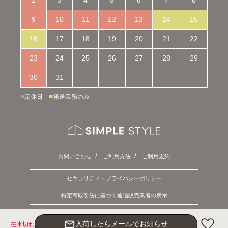
9
10
11
12
13
14
15
16
17
18
19
20
21
22
23
24
25
26
27
28
29
30
31
■
■
定休日
発送業務のみ
お問い合わせ
ご利用方法
ご利用規約
セキュリティ・プライバシーポリシー
特定商取引法に基づく通信販売業者の表示
Copyright © 2026 SIMPLE STYLE. ALL Rights Reserved.
mail_outline
入荷したらメールでお知らせ
在庫切れ