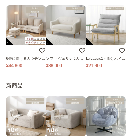
1
2
3
6畳に置けるカウチソフ
ソファ ヴェリナ 2人掛
LaLassic1人掛けハイバ
ァ｜ベージュ
け
ックソファ ワイド
¥44,800
¥38,000
¥21,800
新商品