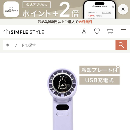
×
税込
3,980円
以上ご購入で
送料無料