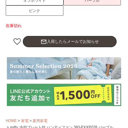
オフホワイト
パープル
ピンク
在庫切れ
mail_outline
入荷したらメールでお知らせ
HOME
家電
夏用家電
miffy 冷却プレート付 ハンディファン 393-PXXP078 パープル