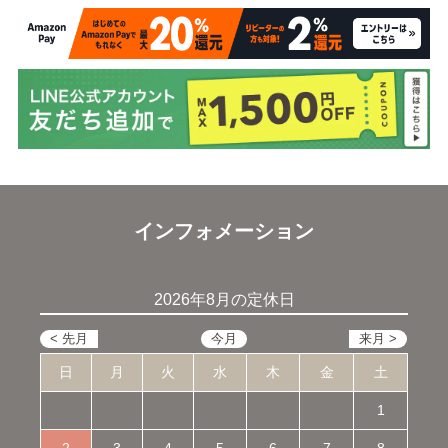
インフォメーション
2026年8月の定休日
日
月
火
水
木
金
土
1
2
3
4
5
6
7
8