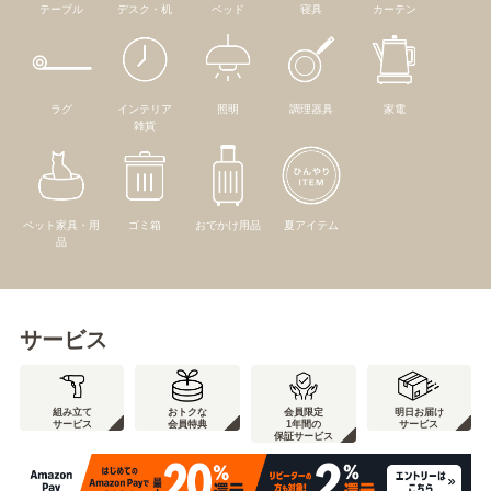
テーブル
デスク・机
ベッド
寝具
カーテン
ラグ
インテリア
照明
調理器具
家電
雑貨
ペット家具・用
ゴミ箱
おでかけ用品
夏アイテム
品
サービス
組み立て
おトクな
会員限定
明日お届け
サービス
会員特典
1年間の
サービス
保証サービス