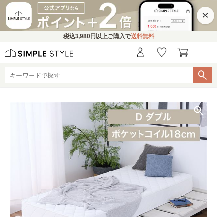
×
税込
3,980円
以上ご購入で
送料無料