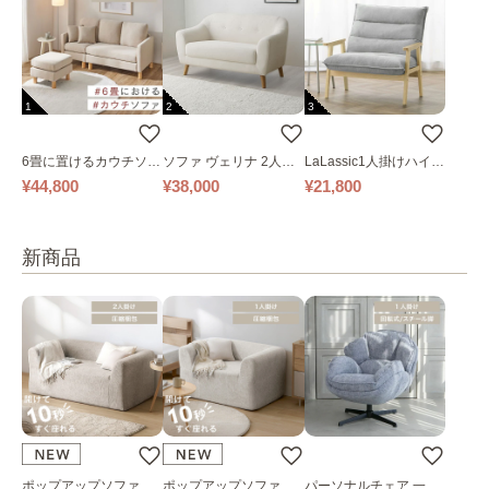
1
2
3
6畳に置けるカウチソフ
ソファ ヴェリナ 2人掛
LaLassic1人掛けハイバ
ァ｜ベージュ
け
ックソファ ワイド
¥44,800
¥38,000
¥21,800
新商品
ポップアップソファ ソ
ポップアップソファ ソ
パーソナルチェア 一人