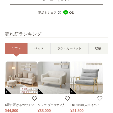
商品をシェア
売れ筋ランキング
ソファ
ベッド
ラグ・カーペット
収納
1
2
3
6畳に置けるカウチソフ
ソファ ヴェリナ 2人掛
LaLassic1人掛けハイバ
ァ｜ベージュ
け
ックソファ ワイド
¥44,800
¥38,000
¥21,800