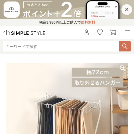
×
税込
3,980円
以上ご購入で
送料無料