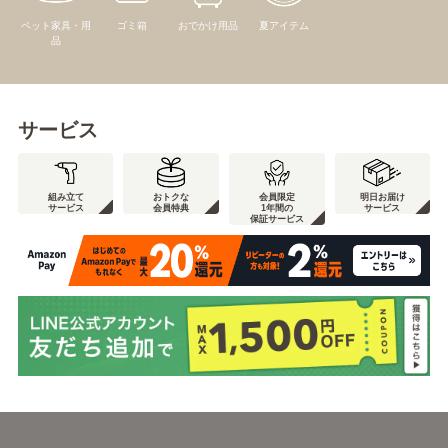
ペット家具・用
ゴミ箱
おでかけ用品
夏アイテム
品
サービス
組み立て
おトクな
会員限定
明日お届け
サービス
会員特典
1年間の
サービス
保証サービス