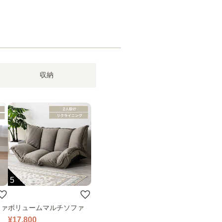
収納
5
ファ
ボリュームマルチソファ
¥17,800