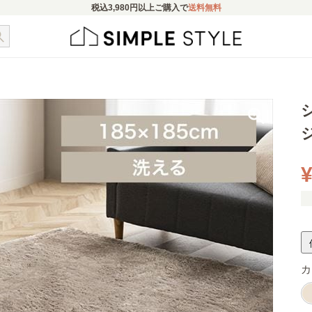
税込
3,980円
以上ご購入で
送料無料
シ
¥
カ