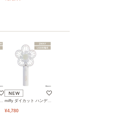
ハン
miffy ダイカット ハンディ
78
ファン 393-PXXP077 オフ
¥4,780
ホワイト