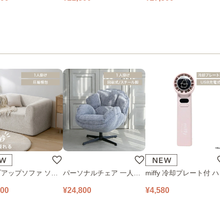
アップソファ ソフ
パーソナルチェア 一人掛
miffy 冷却プレート付 
ロアソファ 幅100㎝
けソファ O’HANA ソファ
ディファン 393-PXXP0
800
¥24,800
¥4,580
 PUS1-1SA ベージ
ブルーグレー
ピンク