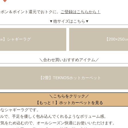
ーポン＆ポイント還元でおトクに。
ご登録はこちらから！
▼他サイズはこちら▼
85㎝】シャギーラグ
【200×25
＼合わせ買いおすすめアイテム／
【2畳】TEKNOSホットカーペット
＼こちらをクリック／
【もっと！】ホットカーペットを見る
かなシャギーラグです。
イルで、手足を優しく包み込んでくれるようなボリューム感。
空気をため込むので、オールシーズン快適にお使いいただけます。