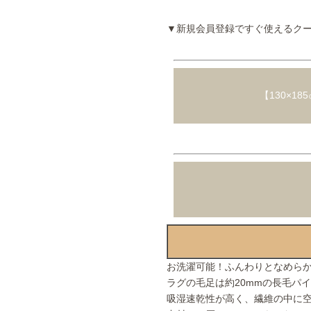
▼新規会員登録ですぐ使えるク
【130×1
お洗濯可能！ふんわりとなめら
ラグの毛足は約20mmの長毛パ
吸湿速乾性が高く、繊維の中に