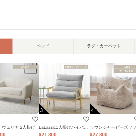
ベッド
ラグ・カーペット
3
4
 ヴェリナ 2人掛け
LaLassic1人掛けハイバッ
ラウンジャービーズソ
クソファ ワイド
000
¥21,800
¥27,800