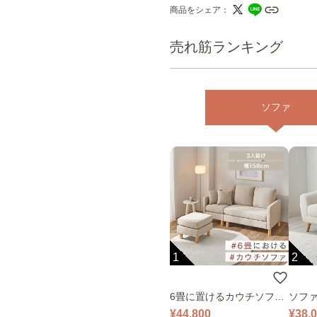
商品をシェア
売れ筋ランキング
ソファ
1
2
6畳に置けるカウチソファ
ソファ
｜ベージュ
¥44,800
¥38,