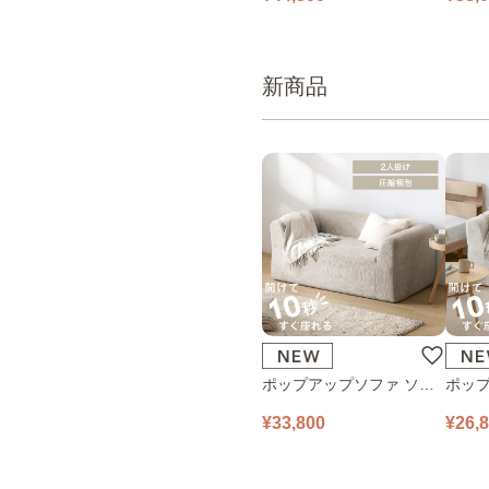
新商品
ポップアップソファ ソフ
ポップ
ァ フロアソファ 幅140㎝
ァ フ
¥33,800
¥26,
2人掛け PUS1-2SA ベージ
1人掛け
ュ
ュ