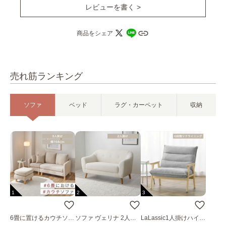
レビューを書く >
商品をシェア
売れ筋ランキング
ソファ
ベッド
ラグ・カーペット
収納
1
2
3
6畳に置けるカウチソフ
ソファ ヴェリナ 2人掛
LaLassic1人掛けハイバ