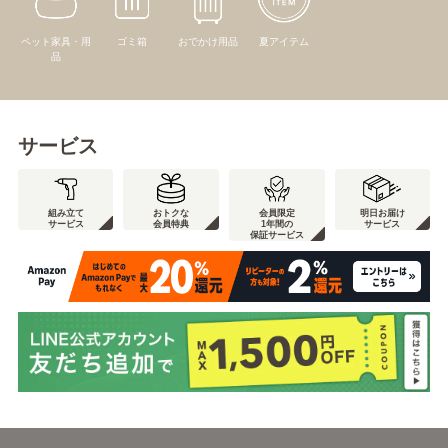
ペット家具・用
ゴミ箱
おでかけ用品
夏アイテム
品
サービス
組み立て
おトクな
会員限定
明日お届け
サービス
会員特典
1年間の
サービス
保証サービス