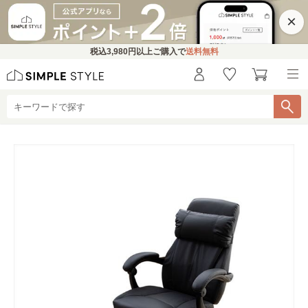
×
税込
3,980円
以上ご購入で
送料無料