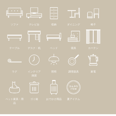
ソファ
テレビ台
収納
ダイニング
椅子
テーブル
デスク・机
ベッド
寝具
カーテン
ラグ
インテリア
照明
調理器具
家電
雑貨
ペット家具・用
ゴミ箱
おでかけ用品
夏アイテム
品