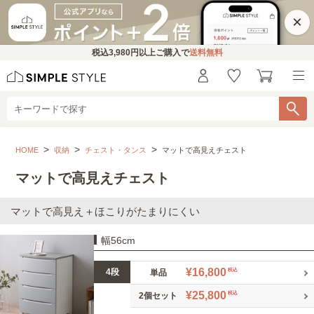
×
税込
3,980円
以上ご購入で
送料無料
収納
チェスト・タンス
マットで高見えチェスト
HOME
収納
チェスト・タンス
マットで高見えチェスト
こちらをお探しですか？
マットで高見えチェスト
幅30～40㎝
幅50～60㎝
幅70～85㎝
マットで高見え＋ほこりがたまりにくい
幅56cm
幅90㎝～
サイズ展開豊富なチェスト..
¥16,800
4段
税込
単品
お部屋になじむ、木製チェスト..
¥25,800
税込
2個セット
くすみカラーチェスト
引き出しが多い チェスト..