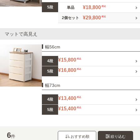
¥18,800
5段
税込
単品
¥29,800
税込
2個セット
マットで高見え
幅56cm
¥15,800
税込
4段
¥16,800
税込
5段
幅73cm
¥13,400
税込
4段
¥15,400
税込
5段
6
件
おすすめ順
絞り込む