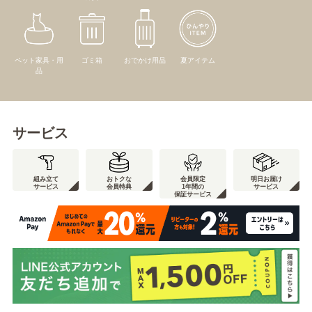
ペット家具・用
ゴミ箱
おでかけ用品
夏アイテム
品
サービス
組み立て
おトクな
会員限定
明日お届け
サービス
会員特典
1年間の
サービス
保証サービス