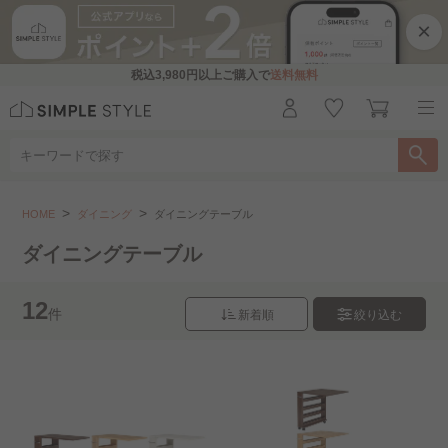
×
税込
3,980円
以上ご購入で
送料無料
ダイニング
ダイニングテーブル
HOME
ダイニング
ダイニングテーブル
こちらをお探しですか？
ダイニングテーブル
ダイニングセット
ダイニングチェア
12
件
新着順
絞り込む
ダイニングベンチ
２人用
４～５人用
組立設置サービス（ダイニングテーブル・チェア..