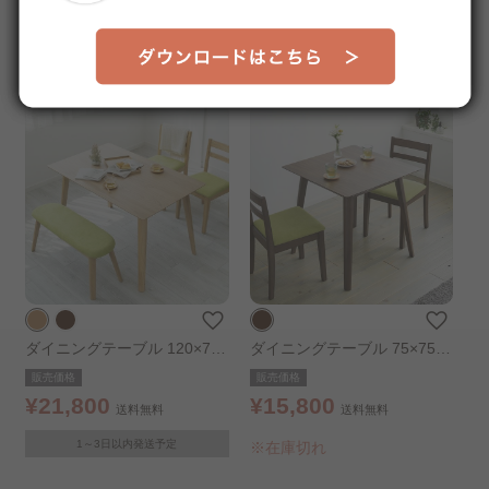
1ヶ月以内に発送予定
※在庫切れ
ダイニングテーブル 120×75
ダイニングテーブル 75×75 D
DTV-1275 オーク
TV-7575 ウォルナット
販売価格
販売価格
¥21,800
¥15,800
送料無料
送料無料
1～3日以内発送予定
※在庫切れ