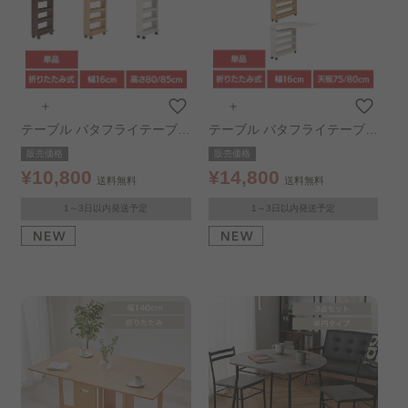
＋
＋
テーブル バタフライテーブル
テーブル バタフライテーブル
RT-1803NA ナチュラル（高
RT-1805NA ナチュラル（天
販売価格
販売価格
さ80cm）
板75cm）
¥10,800
¥14,800
送料無料
送料無料
1～3日以内発送予定
1～3日以内発送予定