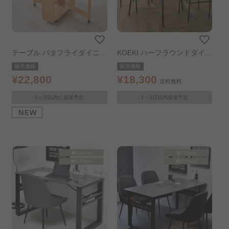
テーブル バタフライダイニン
KOEKI ハーフラウンドダイニ
グ テーブル ナチュラル
ング3点セット 85×75cm ブ
販売価格
販売価格
ラウン
¥22,800
¥18,300
送料無料
1ヶ月以内に発送予定
1～3日以内発送予定