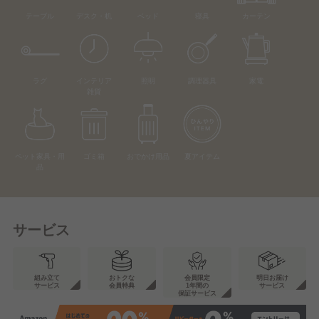
テーブル
デスク・机
ベッド
寝具
カーテン
ラグ
インテリア
照明
調理器具
家電
雑貨
ペット家具・用
ゴミ箱
おでかけ用品
夏アイテム
品
サービス
組み立て
おトクな
会員限定
明日お届け
サービス
会員特典
1年間の
サービス
保証サービス