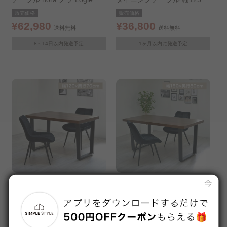
ジー テーブル ダイニングテ
m
販売価格
販売価格
ーブル DT140 ナチュラル 33
¥62,980
¥36,800
送料無料
送料無料
1001
8～14日以内発送予定
1ヶ月以内に発送予定
メラミンダイニングテーブル
メラミンダイニングテーブル
幅120㎝ ブラウン
幅150㎝ ブラウン
販売価格
販売価格
¥29,800
¥45,800
送料無料
送料無料