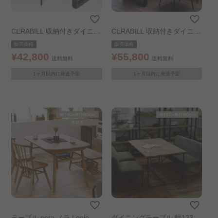
CERABILL 収納付きダイニン
CERABILL 収納付きダイニン
グテーブル 幅120cm ダーク
グテーブル 幅150cm ダーク
販売価格
販売価格
グレー
グレー
¥42,800
¥55,800
送料無料
送料無料
1ヶ月以内に発送予定
1ヶ月以内に発送予定
テーブル nora ノラ Logie ロ
ダイニングテーブル 幅123c