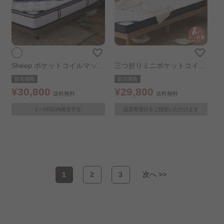
Sheep ポケットコイルマット
三つ折りミニポケットコイル
レス 厚さ23cm ピロートップ
マットレス 11cm シングル ホ
販売価格
販売価格
シングル ホワイト
ワイト 開梱設置あり
¥30,800
¥29,800
送料無料
送料無料
1～3日以内発送予定
設置希望日をご指定いただけます
1
2
3
次へ >>