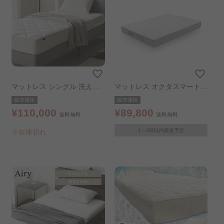
掛け布団
枕
布団セット
寝具カバー
タオル／ガーゼ ケット
毛布・ブランケット
敷パッド・シーツ
羽毛布団
着る毛布
マットレス シングル 洗える
マットレス オクタスマートマ
ひんやり夏寝具
グランデエアリー LX16A-S
ットレス シングル
販売価格
販売価格
シングルサイズ ホワイト
¥110,000
¥89,800
送料無料
送料無料
1～3日以内発送予定
※在庫切れ