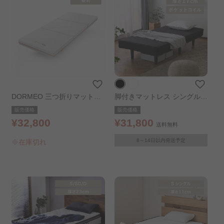
DORMEO 三つ折りマットレ
脚付きマットレス シングル
ス(かため）S
ポケットコイル ブラック
販売価格
販売価格
¥32,800
¥31,800
送料無料
8～14日以内発送予定
※在庫切れ