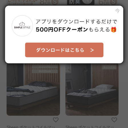
エアリーマットレス Softe A
ＭＥＮ’Ｓエアリーマットレス
MSF80-S
AMEN60-S
販売価格
販売価格
¥43,800
¥42,800
送料無料
送料無料
1～3日以内発送予定
1週間以内発送予定
Sheep ポケットコイルマット
Sheep ポケットコイルマット