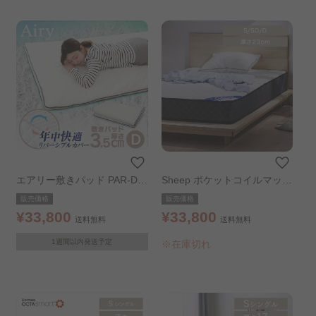
エアリー敷きパッド PAR-D
Sheep ポケットコイルマット
ダブル【季節に合わせて両面
レス 厚さ23cm 硬め セミダ
販売価格
販売価格
使えるカバー】
ブル ホワイト
¥33,800
¥33,800
送料無料
送料無料
1週間以内発送予定
※在庫切れ