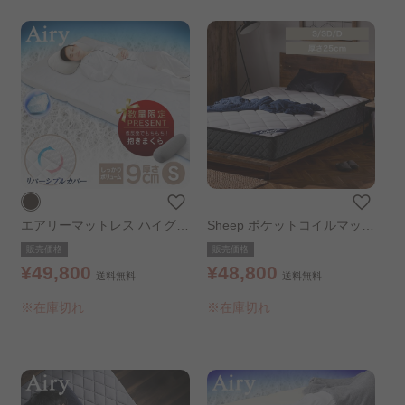
エアリーマットレス ハイグレ
Sheep ポケットコイルマット
ード HG90-S シングル ブラ
レス 極厚25cm 硬め ダブル
販売価格
販売価格
ウン
ホワイト
¥49,800
¥48,800
送料無料
送料無料
※在庫切れ
※在庫切れ