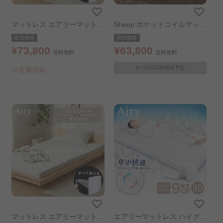
マットレス エアリーマットレ
Sheep ポケットコイルマット
ス 9cm エアリーマットレス
レス 超極厚30cm ホワイト
販売価格
販売価格
ダブル
ダブル
¥73,800
¥63,800
送料無料
送料無料
8～14日以内発送予定
※在庫切れ
マットレス エアリーマットレ
エアリーマットレス ハイグレ