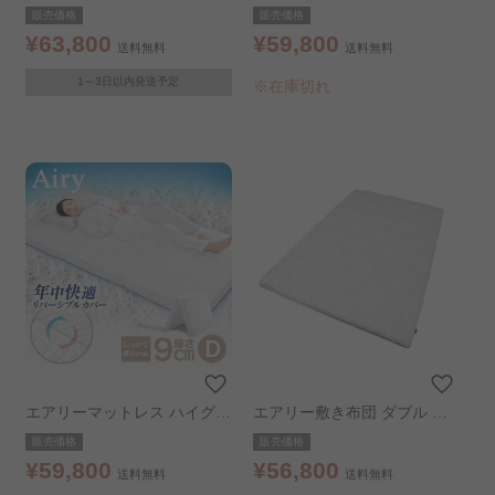
ス 9cm エアリーマットレス
ードタイプ セミダブル 厚さ9
販売価格
販売価格
セミダブル
cm 高反発 HG90-SD ホワイ
¥63,800
¥59,800
送料無料
送料無料
ト
1～3日以内発送予定
※在庫切れ
エアリーマットレス ハイグレ
エアリー敷き布団 ダブル グ
ードタイプ ダブル 厚さ9cm
レー
販売価格
販売価格
高反発 HG90-D ホワイト
¥59,800
¥56,800
送料無料
送料無料