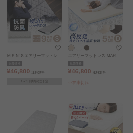
ＭＥＮ’Ｓエアリーマットレス
エアリーマットレス MAR-D
AMEN90-S
ダブル ベージュ
販売価格
販売価格
¥46,800
¥46,800
送料無料
送料無料
1～3日以内発送予定
※在庫切れ