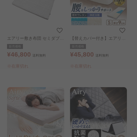
エアリー敷き布団 セミダブル
【替えカバー付き】エアリー
グレー
ハイブリッドマットレス セ
販売価格
販売価格
ンターフィット HBC90S-C
¥46,800
¥45,800
送料無料
送料無料
シングル
※在庫切れ
※在庫切れ