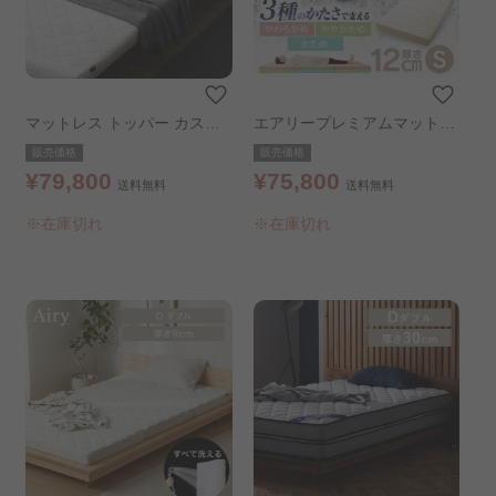
マットレス トッパー カスタ
エアリープレミアムマットレ
ムエアリー カスタムエアリー
ス HGB120-S 厚さ12㎝シン
販売価格
販売価格
CM11A-S シングルサイズ ホ
グル
¥79,800
¥75,800
送料無料
送料無料
ワイト
※在庫切れ
※在庫切れ