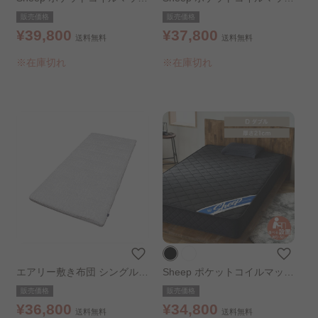
レス 極厚25cm ホワイト シ
レス 超極厚 30cm 硬め ホワ
販売価格
販売価格
ングル
イト シングル
¥39,800
¥37,800
送料無料
送料無料
※在庫切れ
※在庫切れ
エアリー敷き布団 シングル
Sheep ポケットコイルマット
グレー
レス ダブル 厚さ21cm 硬め
販売価格
販売価格
ブラック
¥36,800
¥34,800
送料無料
送料無料