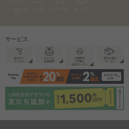
ペット家具・用
ゴミ箱
おでかけ用品
夏アイテム
品
サービス
組み立て
おトクな
会員限定
明日お届け
サービス
会員特典
1年間の
サービス
保証サービス