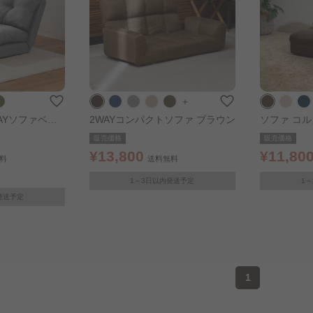
＋
WAYソファベッ
2WAYコンパクトソファ ブラウン
ソファ コル
ド ブラウン
販売価格
販売価格
¥13,800
¥11,80
料
送料無料
1～3日以内発送予定
1
発送予定
1