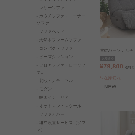
レザーソファ
カウチソファ・コーナー
ソファ..
ソファベッド
天然木フレームソファ
コンパクトソファ
電動パーソナルチェ
ビーズクッション
グレー
販売価格
¥79,800
フロアソファ・ローソフ
送料無
ァ..
※在庫切れ
北欧・ナチュラル
モダン
韓国インテリア
オットマン・スツール
ソファカバー
組立設置サービス（ソフ
ァ）..