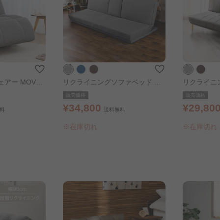
アー MOVE
リクライニングソファベッド グ
リクライニ
レー
レー
販売価格
販売価格
¥34,800
¥29,80
料
送料無料
※在庫切れ
※在庫切れ