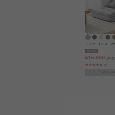
ソファ コルメ 3
ド グレー
販売価格
¥15,800
送料無
(1)
1～3日以内