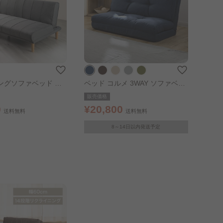
ングソファベッド グ
ベッド コルメ 3WAY ソファベッ
ド ネイビー
販売価格
0
¥20,800
送料無料
送料無料
8～14日以内発送予定