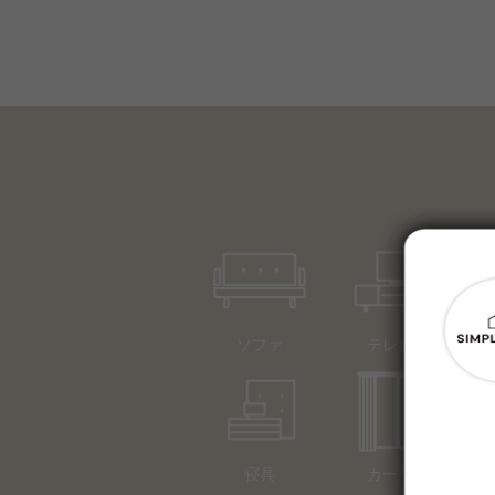
ソファ
テレビ台
寝具
カーテン