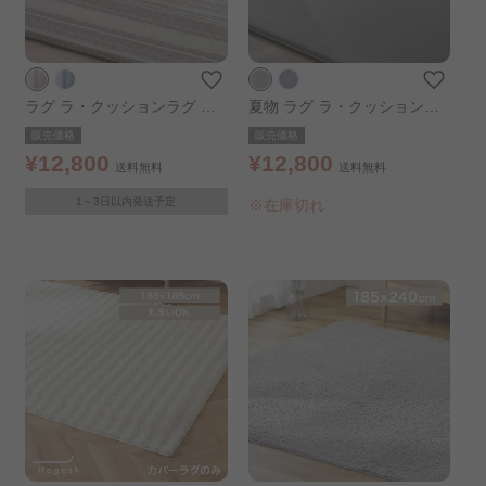
ラグ ラ・クッションラグ 涼
夏物 ラグ ラ・クッションラ
感 ボーダー 185×185cm ブラ
グ 接触冷感 185cm グレー
販売価格
販売価格
ウン
¥12,800
¥12,800
送料無料
送料無料
1～3日以内発送予定
※在庫切れ