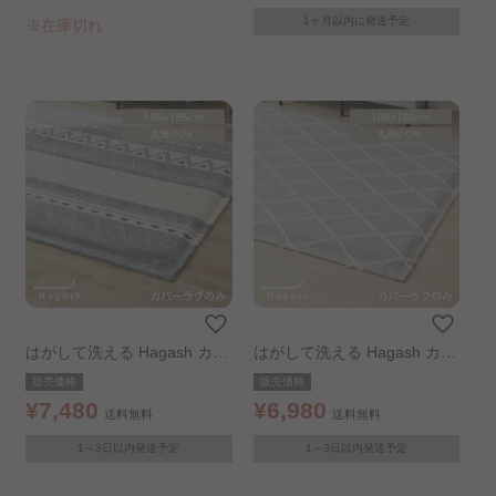
1ヶ月以内に発送予定
※在庫切れ
はがして洗える Hagash カバ
はがして洗える Hagash カバ
ー オルテガ風 185×185cm
ー ベニワレン風 185×185cm
販売価格
販売価格
¥7,480
¥6,980
送料無料
送料無料
1～3日以内発送予定
1～3日以内発送予定