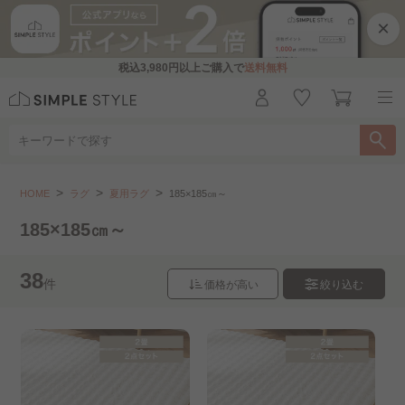
×
税込
3,980円
以上ご購入で
送料無料
ラグ
夏用ラグ
185×185㎝～
HOME
ラグ
夏用ラグ
185×185㎝～
こちらをお探しですか？
185×185㎝～
130×185㎝～
185×235㎝～
38
件
価格が高い
絞り込む