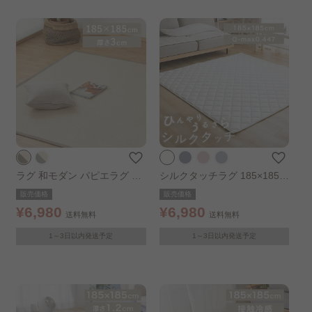
ラグ 和モダン パピエラグ 18
シルクタッチラグ 185×185c
5×185cm ベージュ×カーキ
m シャンパン
販売価格
販売価格
¥6,980
¥6,980
送料無料
送料無料
1～3日以内発送予定
1～3日以内発送予定