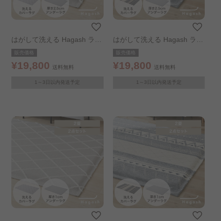
はがして洗える Hagash ラグ
はがして洗える Hagash ラグ
セット ベニワレン風 185×18
セット オルテガ風 185×185c
販売価格
販売価格
5cm
m
¥19,800
¥19,800
送料無料
送料無料
1～3日以内発送予定
1～3日以内発送予定