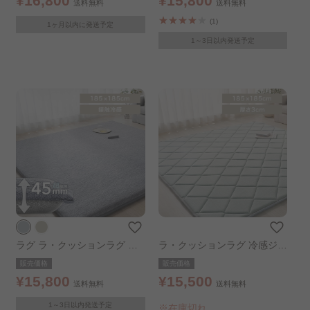
¥16,800
¥15,800
送料無料
送料無料
(1)
1ヶ月以内に発送予定
1～3日以内発送予定
ラグ ラ・クッションラグ 接
ラ・クッションラグ 冷感ジェ
触冷感 極厚 185×185㎝ ネイ
ルタイプ｜185×185cm｜グ
販売価格
販売価格
ビー
レー
¥15,800
¥15,500
送料無料
送料無料
1～3日以内発送予定
※在庫切れ