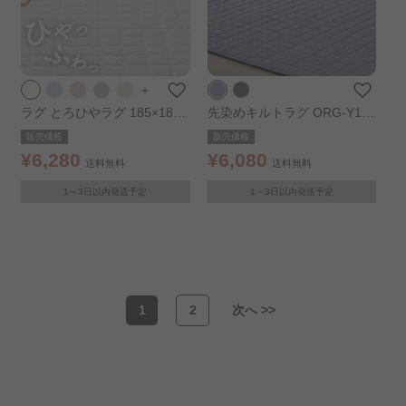
＋
ラグ とろひやラグ 185×185c
先染めキルトラグ ORG-Y181
m バニラ
8 ブルー
販売価格
販売価格
¥6,280
¥6,080
送料無料
送料無料
1～3日以内発送予定
1～3日以内発送予定
1
2
次へ >>