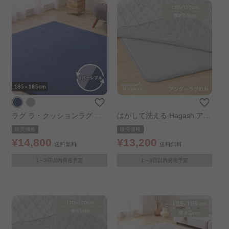
ラグ ラ・クッションラグ リ
はがして洗える Hagash アン
バーシブル 185×185cm ネイ
ダーラグ 170×170cm
販売価格
販売価格
ビー
¥14,800
¥13,200
送料無料
送料無料
1～3日以内発送予定
1～3日以内発送予定