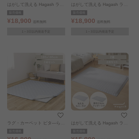
はがして洗える Hagash ラグ
はがして洗える Hagash ラグ
セット ベニワレン風 185×18
セット オルテガ風 185×185c
販売価格
販売価格
5cm
m
¥18,900
¥18,900
送料無料
送料無料
1～3日以内発送予定
1～3日以内発送予定
ラグ・カーペット ピタ―ら
はがして洗える Hagash ラグ
接触冷感のキルトラグ アンダ
セット 杢キルト 185×185cm
販売価格
販売価格
ーラグセット 2畳 ブルー