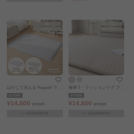
はがして洗える Hagash ラグ
極厚ラ・クッションラグ フレ
セット 杢キルト 185×185cm
ンチヘリンボーン 185×185c
販売価格
販売価格
m ベージュ
¥14,800
¥14,800
送料無料
送料無料
1～3日以内発送予定
1～3日以内発送予定