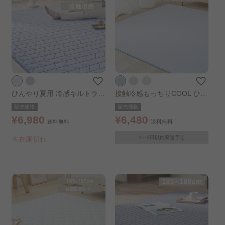
ひんやり夏用 冷感キルトラグ
接触冷感もっちりCOOL ひん
185×185cm ブルー
やりラグ 185×185cm アイス
販売価格
販売価格
ブルー
¥6,980
¥6,480
送料無料
送料無料
1～3日以内発送予定
※在庫切れ