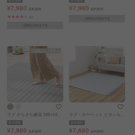
販売価格
販売価格
¥7,980
¥7,980
送料無料
送料無料
(1)
1週間以内発送予定
1週間以内発送予定
ラグ さらさら麻混 185×185c
ラグ・カーペット ピタ―ら
m グレー
接触冷感のキルトラグ 2畳 ブ
販売価格
販売価格
ルー
¥7,980
¥7,680
送料無料
送料無料