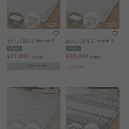
はがして洗える Hagash ラグ
はがして洗える Hagash ラグ
セット ラビットファー調 185
セット ラビットファー調 185
販売価格
販売価格
×185cm
×185cm
¥21,800
¥20,800
送料無料
送料無料
1～3日以内発送予定
※在庫切れ