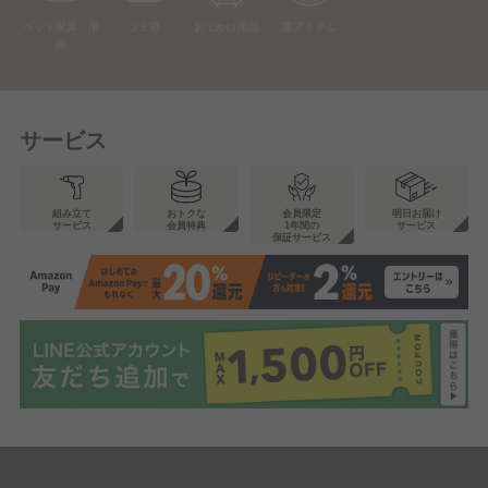
ペット家具・用
ゴミ箱
おでかけ用品
夏アイテム
品
サービス
組み立て
おトクな
会員限定
明日お届け
サービス
会員特典
1年間の
サービス
保証サービス