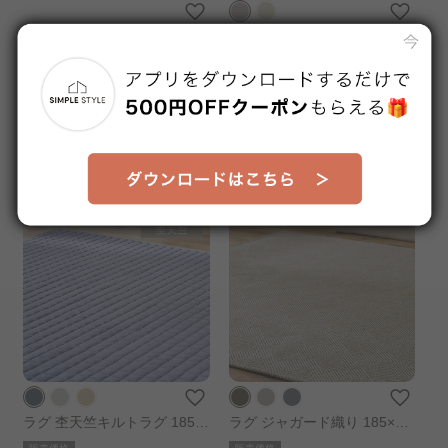
はがして洗える Hagash カバ
タフトラグ 185×240cm グレ
ー ラビットファー調 185×18
ー
販売価格
販売価格
5cm
¥8,280
¥7,980
送料無料
1～3日以内発送予定
※在庫切れ
ラグ 杢天竺キルトラグ 185×
ラグ ジャガード織り 185×18
185cm ブルー
5cm ブラウン