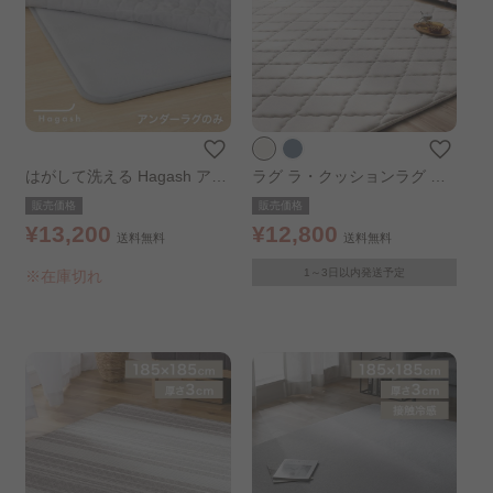
はがして洗える Hagash アン
ラグ ラ・クッションラグ キ
ダーラグ 170×170cm
ルティング 185cm グレージ
販売価格
販売価格
ュ
¥13,200
¥12,800
送料無料
送料無料
1～3日以内発送予定
※在庫切れ